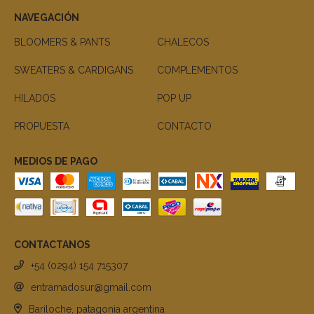
NAVEGACIÓN
BLOOMERS & PANTS
CHALECOS
SWEATERS & CARDIGANS
COMPLEMENTOS
HILADOS
POP UP
PROPUESTA
CONTACTO
MEDIOS DE PAGO
CONTACTANOS
+54 (0294) 154 715307
entramadosur@gmail.com
Bariloche, patagonia argentina