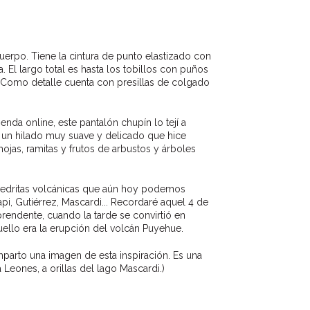
uerpo. Tiene la cintura de punto elastizado con
 El largo total es hasta los tobillos con puños
 Como detalle cuenta con presillas de colgado
nda online, este pantalón chupín lo tejí a
, un hilado muy suave y delicado que hice
hojas, ramitas y frutos de arbustos y árboles
 piedritas volcánicas que aún hoy podemos
pi, Gutiérrez, Mascardi... Recordaré aquel 4 de
rendente, cuando la tarde se convirtió en
uello era la erupción del volcán Puyehue.
omparto una imagen de esta inspiración. Es una
 Leones, a orillas del lago Mascardi.)