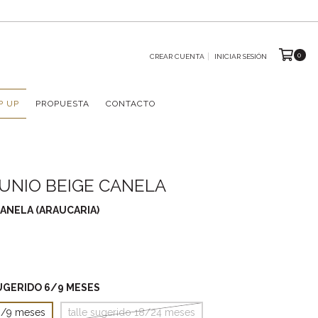
0
CREAR CUENTA
INICIAR SESIÓN
P UP
PROPUESTA
CONTACTO
UNIO BEIGE CANELA
CANELA (ARAUCARIA)
UGERIDO 6/9 MESES
 6/9 meses
talle sugerido 18/24 meses