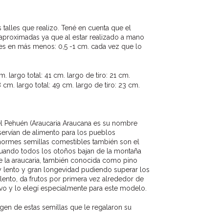
 talles que realizo. Tené en cuenta que el
aproximadas ya que al estar realizado a mano
nes en más menos: 0,5 -1 cm. cada vez que lo
 largo total: 41 cm. largo de tiro: 21 cm.
m. largo total: 49 cm. largo de tiro: 23 cm.
del Pehuén (Araucaria Araucana es su nombre
 servían de alimento para los pueblos
enormes semillas comestibles también son el
 cuando todos los otoños bajan de la montaña
ue la araucaria, también conocida como pino
 lento y gran longevidad pudiendo superar los
nto, da frutos por primera vez alrededor de
ivo y lo elegí especialmente para este modelo.
gen de estas semillas que le regalaron su