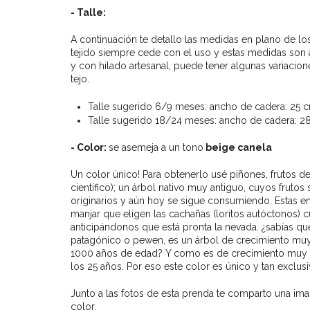
- Talle:
A continuación te detallo las medidas en plano de los
tejido siempre cede con el uso y estas medidas son 
y con hilado artesanal, puede tener algunas variacio
tejo.
Talle sugerido 6/9 meses: ancho de cadera: 25 cm.
Talle sugerido 18/24 meses: ancho de cadera: 28 c
- Color:
se asemeja a un tono
beige canela
Un color único! Para obtenerlo usé piñones, frutos 
científico); un árbol nativo muy antiguo, cuyos frutos
originarios y aún hoy se sigue consumiendo. Estas 
manjar que eligen las cachañas (loritos autóctonos)
anticipándonos que está pronta la nevada. ¿sabías q
patagónico o pewen, es un árbol de crecimiento muy
1000 años de edad? Y como es de crecimiento muy le
los 25 años. Por eso este color es único y tan exclus
Junto a las fotos de esta prenda te comparto una ima
color.