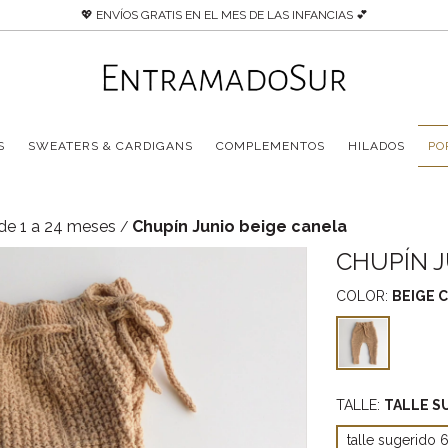
💖 ENVÍOS GRATIS EN EL MES DE LAS INFANCIAS 💕
S
SWEATERS & CARDIGANS
COMPLEMENTOS
HILADOS
PO
de 1 a 24 meses
Chupín Junio beige canela
/
CHUPÍN J
COLOR:
BEIGE 
TALLE:
TALLE S
talle sugerido