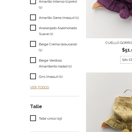
Amarillo Intenso (ciprés)
(1)
Amarillo Siena (maqui) (1)
Anaranjado Asalmonado
Suave (1)
CUELLO GORRO 
Beige Crema (araucaria)
$51
(1)
SIN S
Beige Verdoso
Amarillento (radal) (1)
Gris (maqui) (1)
VER TODOS
Talle
Talle único (15)