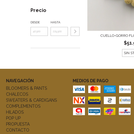
Precio
DESDE
HASTA
CUELLO-GORRO FL
$51
SIN S
NAVEGACIÓN
MEDIOS DE PAGO
BLOOMERS & PANTS
CHALECOS
SWEATERS & CARDIGANS
COMPLEMENTOS
HILADOS
POP UP
PROPUESTA
CONTACTO