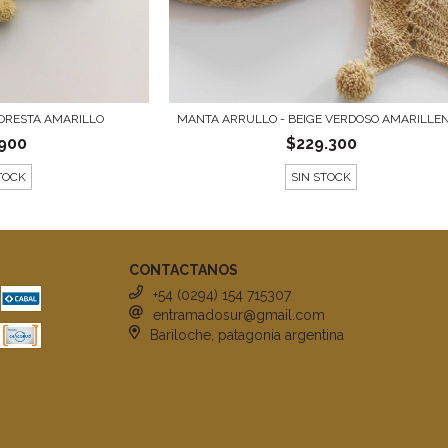
ORESTA AMARILLO
MANTA ARRULLO - BEIGE VERDOSO AMARILLENT
.900
$229.300
TOCK
SIN STOCK
CONTACTANOS
+54 (0294) 154 715307
entramadosur@gmail.com
Bariloche, patagonia argentina