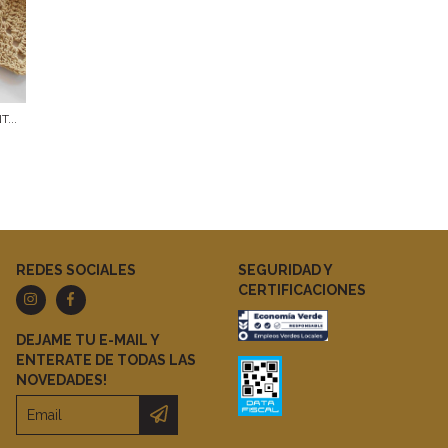
...
REDES SOCIALES
SEGURIDAD Y
CERTIFICACIONES
DEJAME TU E-MAIL Y
ENTERATE DE TODAS LAS
NOVEDADES!