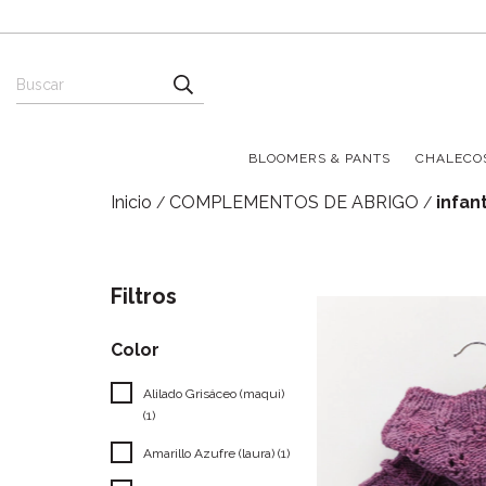
BLOOMERS & PANTS
CHALECO
Inicio
COMPLEMENTOS DE ABRIGO
infan
/
/
Filtros
Color
Alilado Grisáceo (maqui)
(1)
Amarillo Azufre (laura) (1)